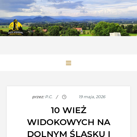
Skip
to
content
Wieże Widokowe Dolnego Śląska
przez:
P.C.
10 WIEŻ
WIDOKOWYCH NA
DOLNYM ŚLĄSKU I