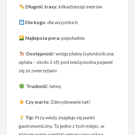
Długość trasy:
kilkadziesiąt metrów
Dla kogo
: dla wszystkich
Najlepsza pora:
popołudnie
Dostępność:
wstęp płatny (sykmboliczna
opłata – około 2 zł); pod wieżą można pojawić
się ze zwierzętami
Trudność:
łatwy
Czy warto:
Zdecydowanie tak!
Tip:
Przy wieży znajduje się punkt
gastronomiczny. To jedno z tych miejsc, w
którym warto spędzić więcej czasu niż na