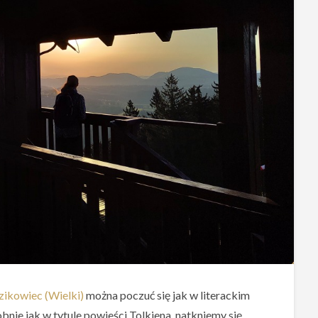
zikowiec (Wielki)
można poczuć się jak w literackim
nie jak w tytule powieści Tolkiena, natkniemy się