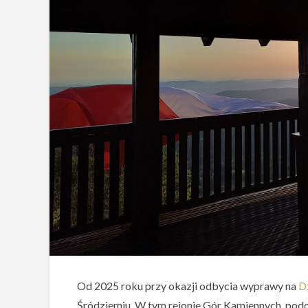
Od 2025 roku przy okazji odbycia wyprawy na
D
Śródziemiu. W tym rejonie Gór Kamiennych, podob