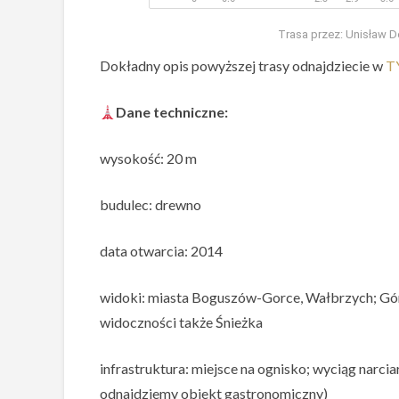
Trasa przez: Unisław Do
Dokładny opis powyższej trasy odnajdziecie w
T
Dane techniczne:
wysokość: 20 m
budulec: drewno
data otwarcia: 2014
widoki: miasta Boguszów-Gorce, Wałbrzych; Góry
widoczności także Śnieżka
infrastruktura: miejsce na ognisko; wyciąg narciar
odnajdziemy obiekt gastronomiczny)