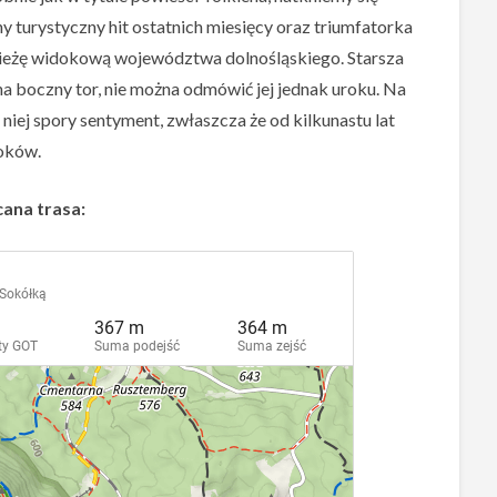
y turystyczny hit ostatnich miesięcy oraz triumfatorka
 wieżę widokową województwa dolnośląskiego. Starsza
na boczny tor, nie można odmówić jej jednak uroku. Na
niej spory sentyment, zwłaszcza że od kilkunastu lat
doków.
ana trasa: