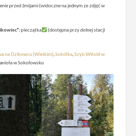
enie przed żmijami (widoczne na jednym ze zdjęć w
ikowiec”:
pieczątka
(dostępna przy dolnej stacji
a na Dzikowcu (Wielkim)
,
Sokółka
,
Szyb Witold w
hanioła w Sokołowsku