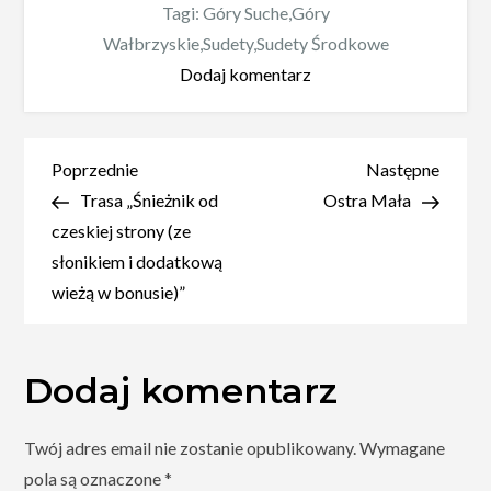
Tagi:
Góry Suche
,
Góry
Wałbrzyskie
,
Sudety
,
Sudety Środkowe
do
Dodaj komentarz
Średniak
Nawigacja
Poprzedni
Nastę
Poprzednie
Następne
wpis
wpis
Trasa „Śnieżnik od
Ostra Mała
wpisu
czeskiej strony (ze
słonikiem i dodatkową
wieżą w bonusie)”
Dodaj komentarz
Twój adres email nie zostanie opublikowany.
Wymagane
pola są oznaczone
*