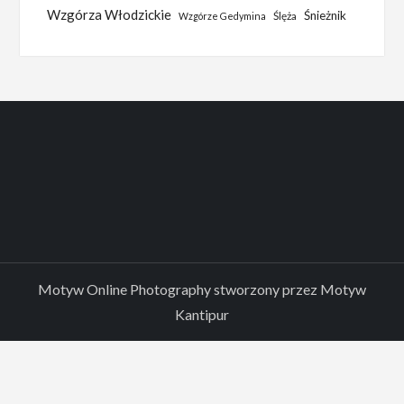
Wzgórza Włodzickie
Śnieżnik
Ślęża
Wzgórze Gedymina
Motyw Online Photography stworzony przez
Motyw
Kantipur