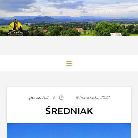
Skip
to
content
Wieże Widokowe Dolnego Śląska
przez:
A.J.
ŚREDNIAK