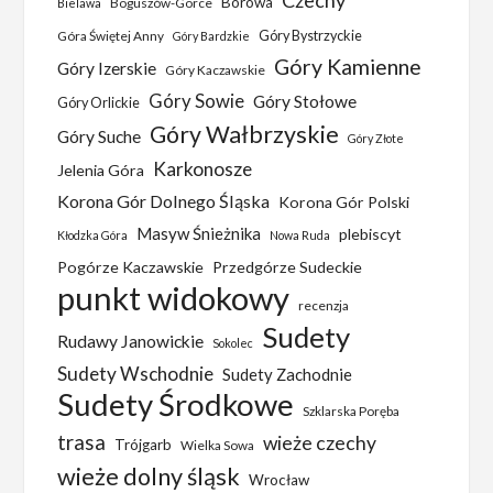
Czechy
Borowa
Boguszów-Gorce
Bielawa
Góra Świętej Anny
Góry Bystrzyckie
Góry Bardzkie
Góry Kamienne
Góry Izerskie
Góry Kaczawskie
Góry Sowie
Góry Stołowe
Góry Orlickie
Góry Wałbrzyskie
Góry Suche
Góry Złote
Karkonosze
Jelenia Góra
Korona Gór Dolnego Śląska
Korona Gór Polski
Masyw Śnieżnika
plebiscyt
Kłodzka Góra
Nowa Ruda
Pogórze Kaczawskie
Przedgórze Sudeckie
punkt widokowy
recenzja
Sudety
Rudawy Janowickie
Sokolec
Sudety Wschodnie
Sudety Zachodnie
Sudety Środkowe
Szklarska Poręba
trasa
wieże czechy
Trójgarb
Wielka Sowa
wieże dolny śląsk
Wrocław