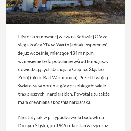
Historia murowanej wieży na Sołtysiej Górze
sięga końca XIX w. Warto jednak wspomnieć,
że już wcześniej mierzące 434 m n.p.m.
wzniesienie było popularne wśród kuracjuszy
odwiedzających dzisiejsze Cieplice Śląskie-
Zdrój (niem. Bad Warmbrunn). Przed II wojną
światową w obrębie góry przebiegało wiele
tras pieszych i narciarskich. Powstała tu także
mała drewniana skocznia narciarska.
Niestety jak w przypadku wielu budowli na
Dolnym Śląsku, po 1945 roku stan wieży oraz