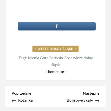
Tagi:
Jelenia Góra
,
Sołtysia Góra
,
wieże dolny
śląsk
do
1 komentarz
Wieża
widokowa
na
Nawigacja
Poprzedni
Nastę
Poprzednie
Następne
Sołtysiej
wpis
wpis
Różanka
Bobrowe Skały
wpisu
Górze