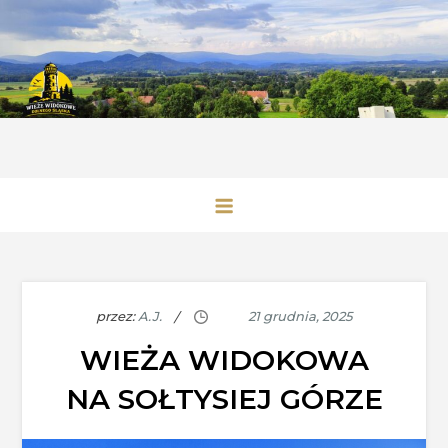
Skip
to
content
Wieże Widokowe Dolnego Śląska
przez:
A.J.
WIEŻA WIDOKOWA
NA SOŁTYSIEJ GÓRZE