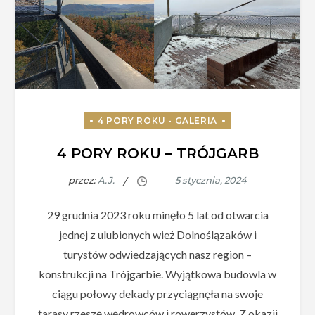
4 PORY ROKU – TRÓJGARB
przez:
A.J.
29 grudnia 2023 roku minęło 5 lat od otwarcia
jednej z ulubionych wież Dolnoślązaków i
turystów odwiedzających nasz region –
konstrukcji na Trójgarbie. Wyjątkowa budowla w
ciągu połowy dekady przyciągnęła na swoje
tarasy rzeszę wędrowców i rowerzystów. Z okazji