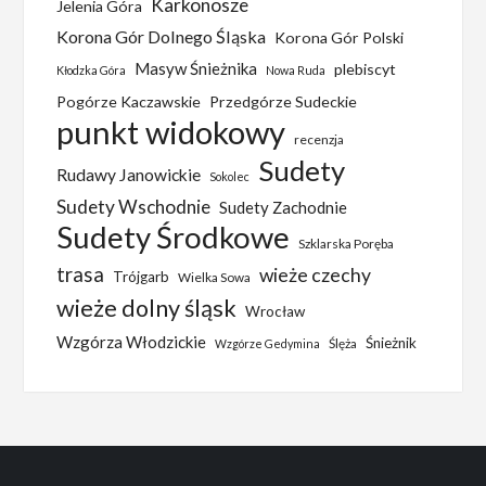
Karkonosze
Jelenia Góra
Korona Gór Dolnego Śląska
Korona Gór Polski
Masyw Śnieżnika
plebiscyt
Kłodzka Góra
Nowa Ruda
Pogórze Kaczawskie
Przedgórze Sudeckie
punkt widokowy
recenzja
Sudety
Rudawy Janowickie
Sokolec
Sudety Wschodnie
Sudety Zachodnie
Sudety Środkowe
Szklarska Poręba
trasa
wieże czechy
Trójgarb
Wielka Sowa
wieże dolny śląsk
Wrocław
Wzgórza Włodzickie
Śnieżnik
Ślęża
Wzgórze Gedymina