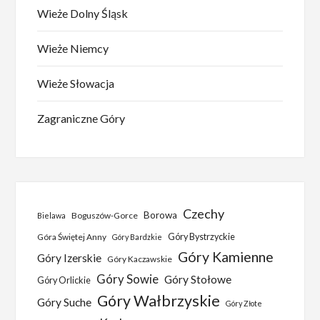
Wieże Dolny Śląsk
Wieże Niemcy
Wieże Słowacja
Zagraniczne Góry
Czechy
Borowa
Boguszów-Gorce
Bielawa
Góra Świętej Anny
Góry Bystrzyckie
Góry Bardzkie
Góry Kamienne
Góry Izerskie
Góry Kaczawskie
Góry Sowie
Góry Stołowe
Góry Orlickie
Góry Wałbrzyskie
Góry Suche
Góry Złote