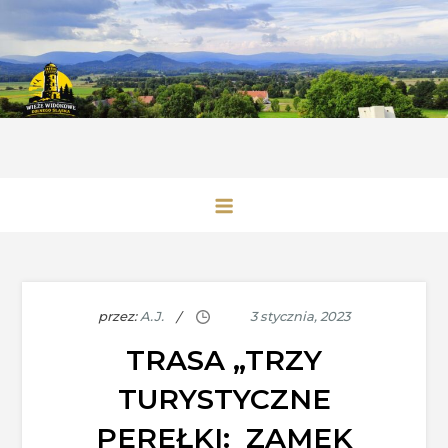
Skip
to
content
Wieże Widokowe Dolnego Śląska
przez:
A.J.
TRASA „TRZY
TURYSTYCZNE
PEREŁKI: ZAMEK