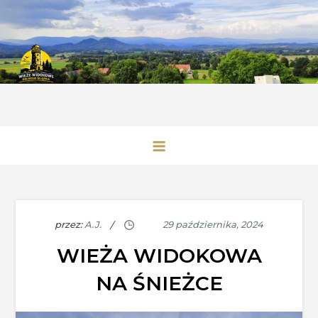
Skip
to
content
Wieże Widokowe Dolnego Śląska
przez:
A.J.
WIEŻA WIDOKOWA
NA ŚNIEŻCE