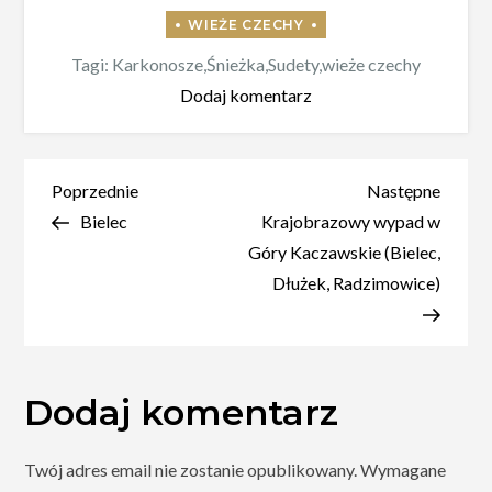
Tagi:
Karkonosze
,
Śnieżka
,
Sudety
,
wieże czechy
do
Dodaj komentarz
Wieża
widokowa
na
Nawigacja
Poprzedni
Nastę
Poprzednie
Następne
Śnieżce
wpis
wpis
Bielec
Krajobrazowy wypad w
wpisu
Góry Kaczawskie (Bielec,
Dłużek, Radzimowice)
Dodaj komentarz
Twój adres email nie zostanie opublikowany.
Wymagane