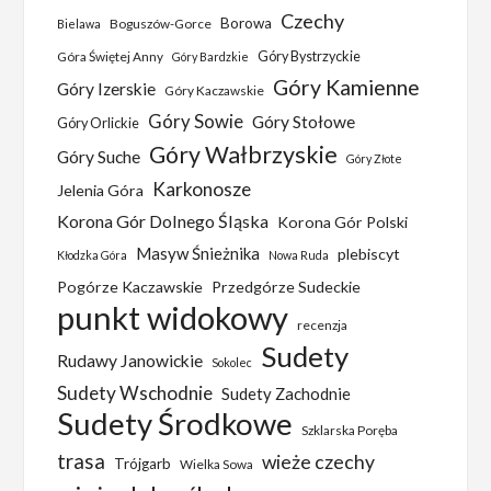
Czechy
Borowa
Boguszów-Gorce
Bielawa
Góra Świętej Anny
Góry Bystrzyckie
Góry Bardzkie
Góry Kamienne
Góry Izerskie
Góry Kaczawskie
Góry Sowie
Góry Stołowe
Góry Orlickie
Góry Wałbrzyskie
Góry Suche
Góry Złote
Karkonosze
Jelenia Góra
Korona Gór Dolnego Śląska
Korona Gór Polski
Masyw Śnieżnika
plebiscyt
Kłodzka Góra
Nowa Ruda
Pogórze Kaczawskie
Przedgórze Sudeckie
punkt widokowy
recenzja
Sudety
Rudawy Janowickie
Sokolec
Sudety Wschodnie
Sudety Zachodnie
Sudety Środkowe
Szklarska Poręba
trasa
wieże czechy
Trójgarb
Wielka Sowa