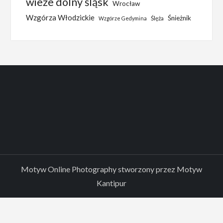
wieże dolny śląsk
Wrocław
Wzgórza Włodzickie
Śnieżnik
Ślęża
Wzgórze Gedymina
Motyw Online Photography stworzony przez
Motyw
Kantipur