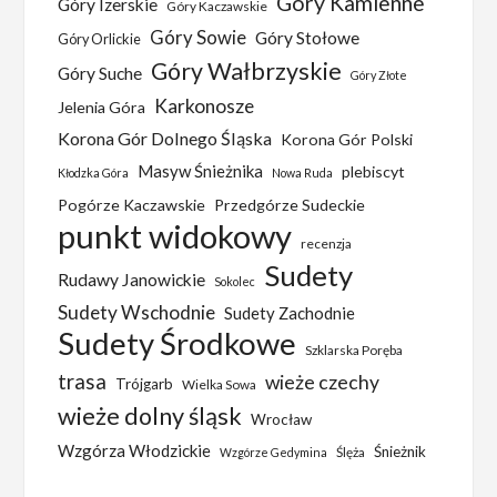
Góry Kamienne
Góry Izerskie
Góry Kaczawskie
Góry Sowie
Góry Stołowe
Góry Orlickie
Góry Wałbrzyskie
Góry Suche
Góry Złote
Karkonosze
Jelenia Góra
Korona Gór Dolnego Śląska
Korona Gór Polski
Masyw Śnieżnika
plebiscyt
Kłodzka Góra
Nowa Ruda
Pogórze Kaczawskie
Przedgórze Sudeckie
punkt widokowy
recenzja
Sudety
Rudawy Janowickie
Sokolec
Sudety Wschodnie
Sudety Zachodnie
Sudety Środkowe
Szklarska Poręba
trasa
wieże czechy
Trójgarb
Wielka Sowa
wieże dolny śląsk
Wrocław
Wzgórza Włodzickie
Śnieżnik
Ślęża
Wzgórze Gedymina