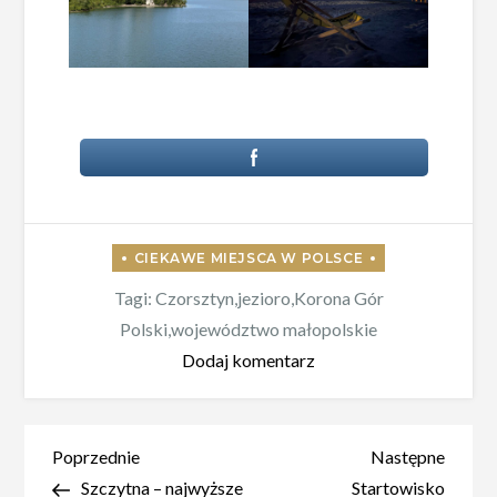
Tagi:
Czorsztyn
,
jezioro
,
Korona Gór
Polski
,
województwo małopolskie
do
Dodaj komentarz
Jezioro
Czorsztyńskie
–
Nawigacja
Poprzedni
Nastę
Poprzednie
Następne
idealna
wpis
wpis
Szczytna – najwyższe
Startowisko
wpisu