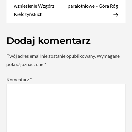
baza
wzniesienie Wzgórz
paralotniowe – Góra Róg
wypadowa
Kiełczyńskich
w
Pieniny
Dodaj komentarz
i
nie
tylko
Twój adres email nie zostanie opublikowany.
Wymagane
pola są oznaczone
*
Komentarz
*