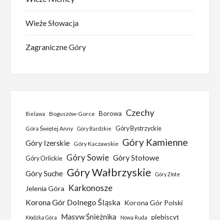
Wieże Słowacja
Zagraniczne Góry
Czechy
Borowa
Boguszów-Gorce
Bielawa
Góra Świętej Anny
Góry Bystrzyckie
Góry Bardzkie
Góry Kamienne
Góry Izerskie
Góry Kaczawskie
Góry Sowie
Góry Stołowe
Góry Orlickie
Góry Wałbrzyskie
Góry Suche
Góry Złote
Karkonosze
Jelenia Góra
Korona Gór Dolnego Śląska
Korona Gór Polski
Masyw Śnieżnika
plebiscyt
Kłodzka Góra
Nowa Ruda