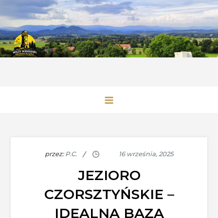
Skip
to
content
Wieże Widokowe Dolnego Śląska
przez:
P.C.
JEZIORO
CZORSZTYŃSKIE –
IDEALNA BAZA