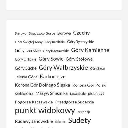
Czechy
Borowa
Boguszów-Gorce
Bielawa
Góra Świętej Anny
Góry Bystrzyckie
Góry Bardzkie
Góry Kamienne
Góry Izerskie
Góry Kaczawskie
Góry Sowie
Góry Stołowe
Góry Orlickie
Góry Wałbrzyskie
Góry Suche
Góry Złote
Karkonosze
Jelenia Góra
Korona Gór Dolnego Śląska
Korona Gór Polski
Masyw Śnieżnika
plebiscyt
Kłodzka Góra
Nowa Ruda
Pogórze Kaczawskie
Przedgórze Sudeckie
punkt widokowy
recenzja
Sudety
Rudawy Janowickie
Sokolec