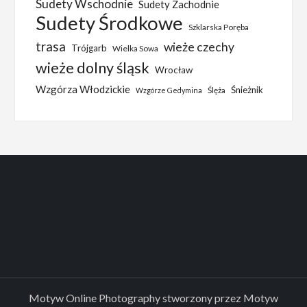
Sudety Wschodnie
Sudety Zachodnie
Sudety Środkowe
Szklarska Poręba
trasa
wieże czechy
Trójgarb
Wielka Sowa
wieże dolny śląsk
Wrocław
Wzgórza Włodzickie
Śnieżnik
Ślęża
Wzgórze Gedymina
Motyw Online Photography stworzony przez
Motyw