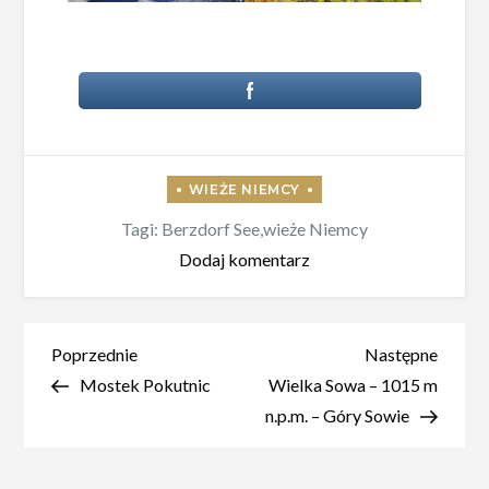
Tagi:
Berzdorf See
,
wieże Niemcy
do
Dodaj komentarz
Wieża
widokowa
nad
Nawigacja
Poprzedni
Nastę
Poprzednie
Następne
Jeziorem
wpis
wpis
Mostek Pokutnic
Wielka Sowa – 1015 m
wpisu
Berzdorf
n.p.m. – Góry Sowie