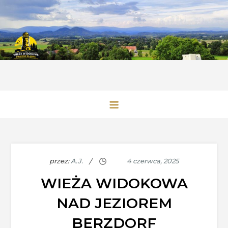
Skip
to
content
Wieże Widokowe Dolnego Śląska
przez:
A.J.
WIEŻA WIDOKOWA
NAD JEZIOREM
BERZDORF