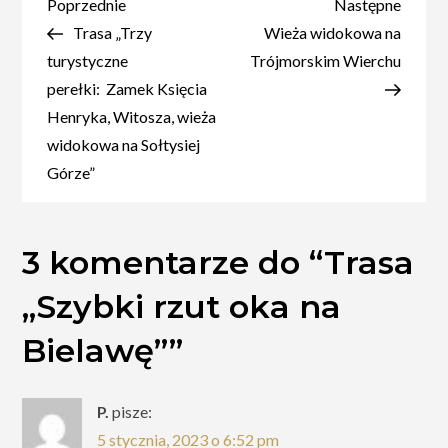
rzut
Nawigacja
Poprzedni
Nastę
Poprzednie
Następne
oka
wpis
wpis
Trasa „Trzy
Wieża widokowa na
wpisu
na
turystyczne
Trójmorskim Wierchu
Bielawę”
perełki: Zamek Księcia
Henryka, Witosza, wieża
widokowa na Sołtysiej
Górze”
3 komentarze do “
Trasa
„Szybki rzut oka na
Bielawę”
”
P.
pisze:
5 stycznia, 2023 o 6:52 pm