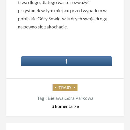
trwa długo, dlatego warto rozważyć
przystanek w tym miejscu przed wypadem w
pobliskie Góry Sowie, w których swoją drogą
na pewno się zakochacie.
Tagi:
Bielawa
,
Góra Parkowa
do
3 komentarze
Trasa
„Szybki