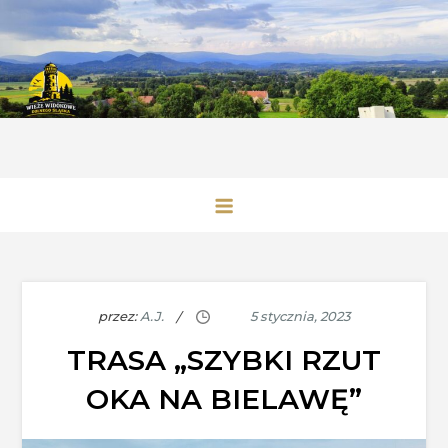
Skip
to
content
Wieże Widokowe Dolnego Śląska
przez:
A.J.
TRASA „SZYBKI RZUT
OKA NA BIELAWĘ”