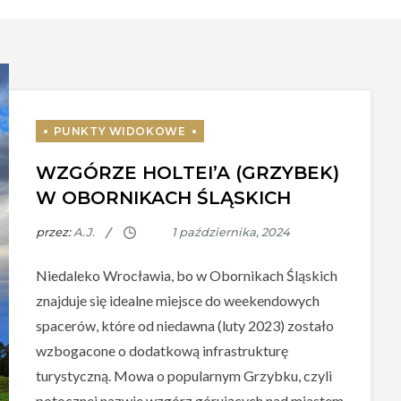
WZGÓRZE HOLTEI’A (GRZYBEK)
W OBORNIKACH ŚLĄSKICH
przez:
A.J.
Niedaleko Wrocławia, bo w Obornikach Śląskich
znajduje się idealne miejsce do weekendowych
spacerów, które od niedawna (luty 2023) zostało
wzbogacone o dodatkową infrastrukturę
turystyczną. Mowa o popularnym Grzybku, czyli
potocznej nazwie wzgórz górujących nad miastem