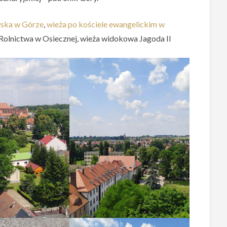
ska w Górze
,
wieża po kościele ewangelickim w
Rolnictwa w Osiecznej, wieża widokowa Jagoda II