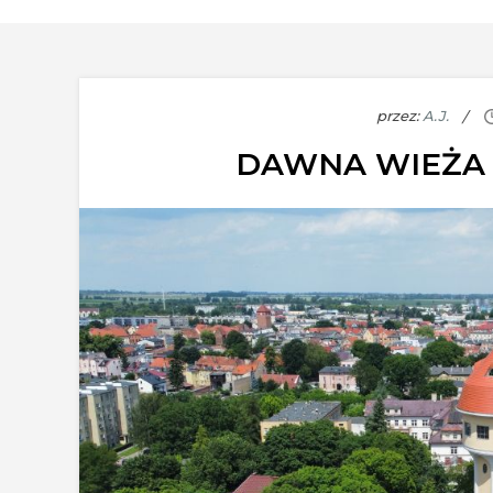
przez:
A.J.
DAWNA WIEŻA 