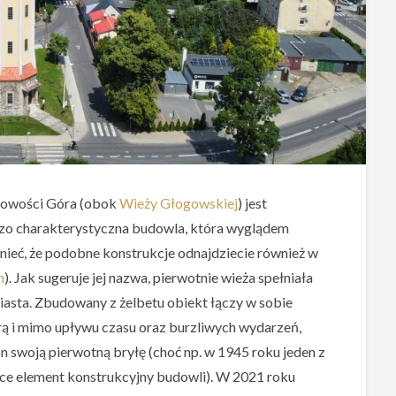
cowości Góra (obok
Wieży Głogowskiej
) jest
zo charakterystyczna budowla, która wyglądem
ieć, że podobne konstrukcje odnajdziecie również w
h
). Jak sugeruje jej nazwa, pierwotnie wieża spełniała
iasta. Zbudowany z żelbetu obiekt łączy w sobie
rą i mimo upływu czasu oraz burzliwych wydarzeń,
n swoją pierwotną bryłę (choć np. w 1945 roku jeden z
ce element konstrukcyjny budowli). W 2021 roku