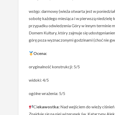
wstęp: darmowy (wieża otwarta jest w poniedział
sobotę każdego miesiąca i w pierwszą niedzielę
przypadku odwiedzenia Góry w innym terminie 
Domem Kultury, który zajmuje się udostępnianie
górę poza wyznaczonymi godzinami (choć nie gw
Ocena:
oryginalność konstrukcji: 5/5
widoki: 4/5
ogólne wrażenia: 5/5
Ci
ekawostka:
Nad wejściem do wieży ciśnie
Znajduje się na niej wizerunek św. Katarzyny Alek