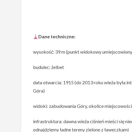
Dane techniczne:
wysokość: 39 m (punkt widokowy umiejscowiony 
budulec: żelbet
data otwarcia: 1915 (do 2013 roku wieża była 
Góra)
widoki: zabudowania Góry, okolice miejscowości
infrastruktura: dawna wieża ciśnień mieści się 
odnajdziemy ładne tereny zielone z ławeczkami