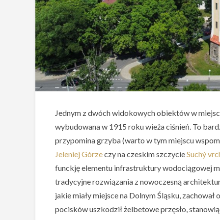
Jednym z dwóch widokowych obiektów w miejs
wybudowana w 1915 roku wieża ciśnień. To bard
przypomina grzyba (warto w tym miejscu wspomn
Jeleniej Górze
czy na czeskim szczycie
Suchý vrc
funckję elementu infrastruktury wodociągowej m
tradycyjne rozwiązania z nowoczesną architektu
jakie miały miejsce na Dolnym Śląsku, zachował o
pocisków uszkodził żelbetowe przęsło, stanowią