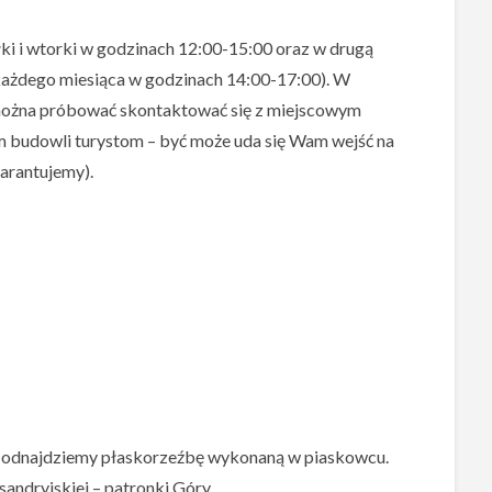
ki i wtorki w godzinach 12:00-15:00 oraz w drugą
 każdego miesiąca w godzinach 14:00-17:00). W
można próbować skontaktować się z miejscowym
m budowli turystom – być może uda się Wam wejść na
arantujemy).
ń odnajdziemy płaskorzeźbę wykonaną w piaskowcu.
sandryjskiej – patronki Góry.