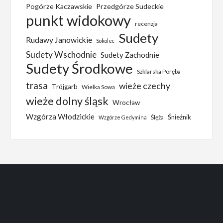
Pogórze Kaczawskie
Przedgórze Sudeckie
punkt widokowy
recenzja
Sudety
Rudawy Janowickie
Sokolec
Sudety Wschodnie
Sudety Zachodnie
Sudety Środkowe
Szklarska Poręba
trasa
wieże czechy
Trójgarb
Wielka Sowa
wieże dolny śląsk
Wrocław
Wzgórza Włodzickie
Śnieżnik
Ślęża
Wzgórze Gedymina