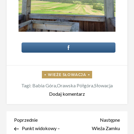
Tagi:
Babia Góra
,
Orawska Półgóra
,
Słowacja
do
Dodaj komentarz
Wieża
widokowa
nad
Nawigacja
Poprzedni
Nastę
Poprzednie
Następne
miejscowością
wpis
wpis
Punkt widokowy –
Wieża Zamku
wpisu