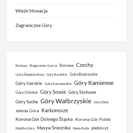
Wieże Słowacja
Zagraniczne Góry
Czechy
Borowa
Boguszów-Gorce
Bielawa
Góra Świętej Anny
Góry Bystrzyckie
Góry Bardzkie
Góry Kamienne
Góry Izerskie
Góry Kaczawskie
Góry Sowie
Góry Stołowe
Góry Orlickie
Góry Wałbrzyskie
Góry Suche
Góry Złote
Karkonosze
Jelenia Góra
Korona Gór Dolnego Śląska
Korona Gór Polski
Masyw Śnieżnika
plebiscyt
Kłodzka Góra
Nowa Ruda