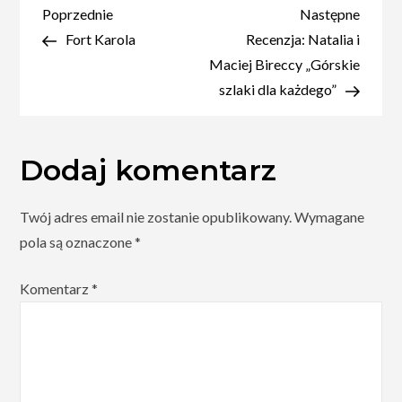
Nawigacja
Poprzedni
Nastę
Poprzednie
Następne
wpis
wpis
Fort Karola
Recenzja: Natalia i
wpisu
Maciej Bireccy „Górskie
szlaki dla każdego”
Dodaj komentarz
Twój adres email nie zostanie opublikowany.
Wymagane
pola są oznaczone
*
Komentarz
*