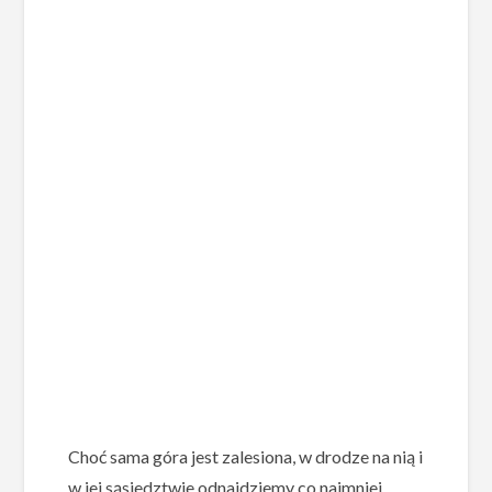
Choć sama góra jest zalesiona, w drodze na nią i
w jej sąsiedztwie odnajdziemy co najmniej