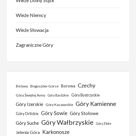
Wieże Dolny Śląsk
Wieże Niemcy
Wieże Słowacja
Zagraniczne Góry
Czechy
Borowa
Boguszów-Gorce
Bielawa
Góra Świętej Anny
Góry Bystrzyckie
Góry Bardzkie
Góry Kamienne
Góry Izerskie
Góry Kaczawskie
Góry Sowie
Góry Stołowe
Góry Orlickie
Góry Wałbrzyskie
Góry Suche
Góry Złote
Karkonosze
Jelenia Góra