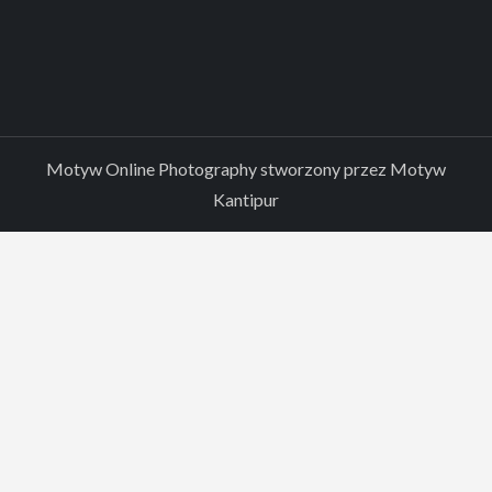
Motyw Online Photography stworzony przez
Motyw
Kantipur