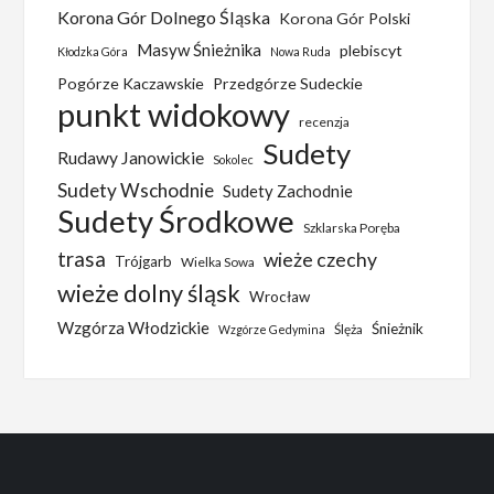
Korona Gór Dolnego Śląska
Korona Gór Polski
Masyw Śnieżnika
plebiscyt
Kłodzka Góra
Nowa Ruda
Pogórze Kaczawskie
Przedgórze Sudeckie
punkt widokowy
recenzja
Sudety
Rudawy Janowickie
Sokolec
Sudety Wschodnie
Sudety Zachodnie
Sudety Środkowe
Szklarska Poręba
trasa
wieże czechy
Trójgarb
Wielka Sowa
wieże dolny śląsk
Wrocław
Wzgórza Włodzickie
Śnieżnik
Ślęża
Wzgórze Gedymina