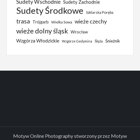
Sudety Wschodnie
Sudety Zachodnie
Sudety Środkowe
Szklarska Poręba
trasa
wieże czechy
Trójgarb
Wielka Sowa
wieże dolny śląsk
Wrocław
Wzgórza Włodzickie
Śnieżnik
Ślęża
Wzgórze Gedymina
Motyw Online Photography stworzony przez
Motyw