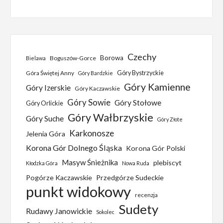
Czechy
Borowa
Boguszów-Gorce
Bielawa
Góra Świętej Anny
Góry Bystrzyckie
Góry Bardzkie
Góry Kamienne
Góry Izerskie
Góry Kaczawskie
Góry Sowie
Góry Stołowe
Góry Orlickie
Góry Wałbrzyskie
Góry Suche
Góry Złote
Karkonosze
Jelenia Góra
Korona Gór Dolnego Śląska
Korona Gór Polski
Masyw Śnieżnika
plebiscyt
Kłodzka Góra
Nowa Ruda
Pogórze Kaczawskie
Przedgórze Sudeckie
punkt widokowy
recenzja
Sudety
Rudawy Janowickie
Sokolec