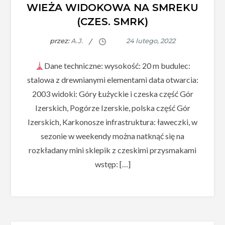
WIEŻA WIDOKOWA NA SMREKU
(CZES. SMRK)
przez:
A.J.
Dane techniczne: wysokość: 20 m budulec:
stalowa z drewnianymi elementami data otwarcia:
2003 widoki: Góry Łużyckie i czeska część Gór
Izerskich, Pogórze Izerskie, polska część Gór
Izerskich, Karkonosze infrastruktura: ławeczki, w
sezonie w weekendy można natknąć się na
rozkładany mini sklepik z czeskimi przysmakami
wstęp: […]